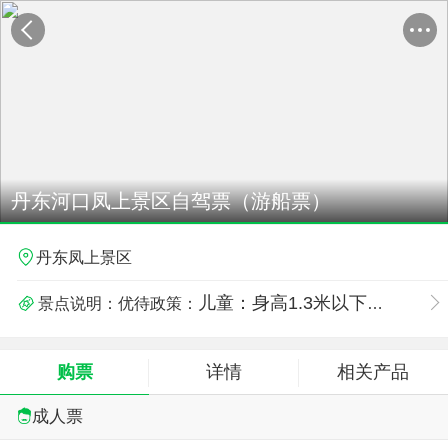
丹东河口凤上景区自驾票（游船票）
丹东凤上景区
儿童：身高1.3米以下儿童，免费。老人：70周岁以上老人持本人身份证，免费；60周岁-69周岁持本人身份证，半价。未成年人：6周岁-18周岁未成年人，半价
景点说明：优待政策：
现役军人：持军官证、士兵证并持军人保障卡，免费残疾人： 残疾人持残疾证（必须人证相符），免费
购票
详情
相关产品
警官：持警官证，免费
成人票
补充说明：以上信息仅供参考，具体信息请以景区当天披露为准。