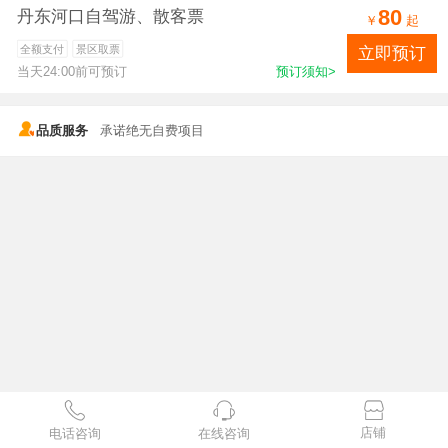
80
丹东河口自驾游、散客票
￥
起
；预订限制：
订单支持当天订票当天进园。下单后联系客服2次确认。本社售票价格是折扣票，老人和未成年人半票，是景区全票价格的一半。
全额支付
景区取票
立即预订
当天24:00前可预订
预订须知>
订票热线：13464553337（兼微信）0415-3138105
；温馨提示：务必携带好身份证，进入景区唯一的凭证；
品质服务
承诺绝无自费项目
店铺
电话咨询
在线咨询