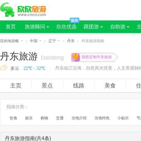
首页
旅游顾问
欣欣优选
跟团游
自助游
目的地攻略
中国
辽宁
丹东
丹东旅游指南
>
>
>
>
丹东旅游
Dandong
我想定制丹东旅游
多云
22℃ - 32℃
|
主页
景点
线路
美食
指南分类
：
饮食
娱乐
购物
交通
当地介绍
当地特色
小贴示
节
丹东旅游指南(共4条)