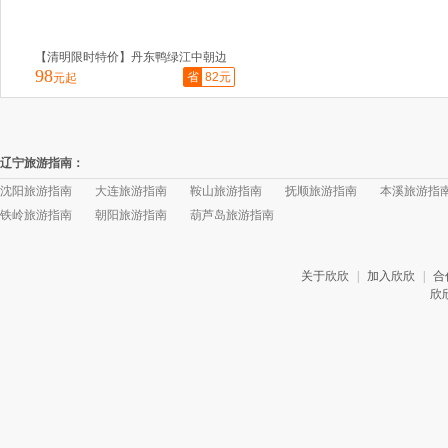
【清明限时特价】丹东鸭绿江中朝边
98
境一日游，边境风情一日游
省
82元
元起
辽宁旅游指南：
沈阳旅游指南
大连旅游指南
鞍山旅游指南
抚顺旅游指南
本溪旅游指
铁岭旅游指南
朝阳旅游指南
葫芦岛旅游指南
关于欣欣
|
加入欣欣
|
合
欣欣