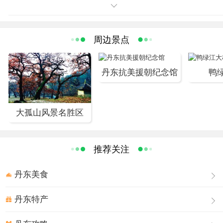
公园，不仅可以欣赏两座跨国大桥的雄伟、缅怀抗美援朝
的历史，还可以一览中朝两岸城市风光。
周边景点
丹东抗美援朝纪念馆
鸭
大孤山风景名胜区
推荐关注
丹东美食
丹东特产