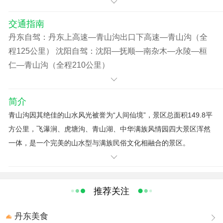
交通指南
丹东自驾：丹东上高速—青山沟出口下高速—青山沟（全
程125公里） 沈阳自驾：沈阳—抚顺—南杂木—永陵—桓
仁—青山沟（全程210公里）
简介
青山沟因其绝佳的山水风光被誉为“人间仙境”，景区总面积149.8平
方公里，飞瀑涧、虎塘沟、青山湖、中华满族风情园四大景区浑然
一体，是一个完美的山水型与满族民俗文化相融合的景区。
虎塘沟林荫蔽日、溪流潺潺，被末代皇帝溥仪之弟溥杰称之为“虎塘
幽静”。这里的黑熊望月、九曲天水等景观令人叫绝。
飞瀑涧景区以青山飞瀑闻名遐迩，青山飞瀑是辽宁省第一大瀑布，
推荐关注
溪流从32米高的地质断层壁上飞泻而下，状如玉带银河，气势磅
礴、动人心魄。
丹东美食