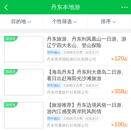
丹东本地游
目的地
个性筛选
排序
丹东旅游、丹东到凤凰山一日游、游
跟团游
辽宁四大名山、登山探险
即时确认
无购物无自费
在线支付
120
￥
起
丹东美景国际旅行社有限公司
【海岛丹东】丹东到大鹿岛二日游、
跟团游
看日出赶海阳光沙滩旅游
即时确认
无购物无自费
在线支付
358
￥
起
丹东华夏旅行社有限公司
【旅游推荐】丹东边境风俗一日游、
跟团游
游内江感受两岸民风民情
即时确认
无购物无自费
在线支付
100
￥
起
丹东华夏旅行社有限公司