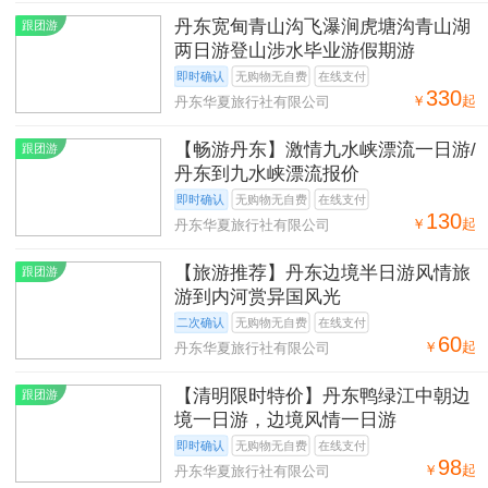
丹东宽甸青山沟飞瀑涧虎塘沟青山湖
跟团游
两日游登山涉水毕业游假期游
即时确认
无购物无自费
在线支付
330
￥
起
丹东华夏旅行社有限公司
【畅游丹东】激情九水峡漂流一日游/
跟团游
丹东到九水峡漂流报价
即时确认
无购物无自费
在线支付
130
￥
起
丹东华夏旅行社有限公司
【旅游推荐】丹东边境半日游风情旅
跟团游
游到内河赏异国风光
二次确认
无购物无自费
在线支付
60
￥
起
丹东华夏旅行社有限公司
【清明限时特价】丹东鸭绿江中朝边
跟团游
境一日游，边境风情一日游
即时确认
无购物无自费
在线支付
98
￥
起
丹东华夏旅行社有限公司