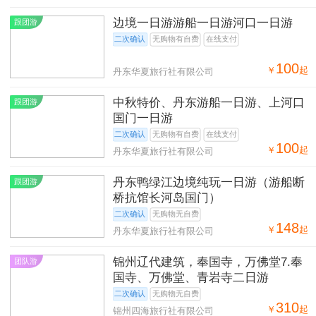
边境一日游游船一日游河口一日游
跟团游
二次确认
无购物有自费
在线支付
100
￥
起
丹东华夏旅行社有限公司
中秋特价、丹东游船一日游、上河口
跟团游
国门一日游
二次确认
无购物有自费
在线支付
100
￥
起
丹东华夏旅行社有限公司
丹东鸭绿江边境纯玩一日游（游船断
跟团游
桥抗馆长河岛国门）
二次确认
无购物无自费
148
￥
起
丹东华夏旅行社有限公司
锦州辽代建筑，奉国寺，万佛堂7.奉
团队游
国寺、万佛堂、青岩寺二日游
二次确认
无购物无自费
310
￥
起
锦州四海旅行社有限公司