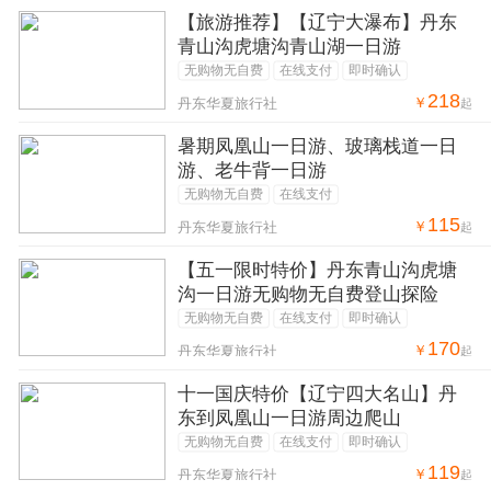
【旅游推荐】【辽宁大瀑布】丹东
青山沟虎塘沟青山湖一日游
无购物无自费
在线支付
即时确认
218
￥
丹东华夏旅行社
起
暑期凤凰山一日游、玻璃栈道一日
游、老牛背一日游
无购物无自费
在线支付
115
￥
丹东华夏旅行社
起
【五一限时特价】丹东青山沟虎塘
沟一日游无购物无自费登山探险
无购物无自费
在线支付
即时确认
170
￥
丹东华夏旅行社
起
十一国庆特价【辽宁四大名山】丹
东到凤凰山一日游周边爬山
无购物无自费
在线支付
即时确认
119
￥
丹东华夏旅行社
起