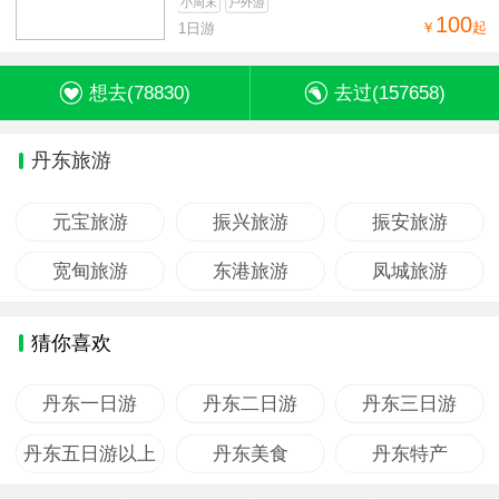
小周末
户外游
100
￥
起
1日游
想去(
78830
)
去过(
157658
)
丹东旅游
元宝旅游
振兴旅游
振安旅游
宽甸旅游
东港旅游
凤城旅游
猜你喜欢
丹东一日游
丹东二日游
丹东三日游
丹东五日游以上
丹东美食
丹东特产